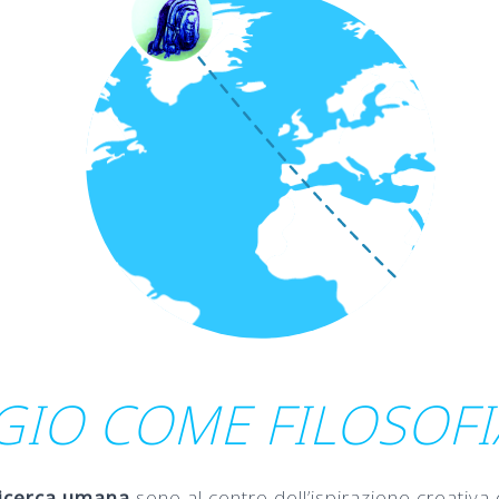
GIO COME FILOSOFIA
ricerca umana
sono al centro dell’ispirazione creativa