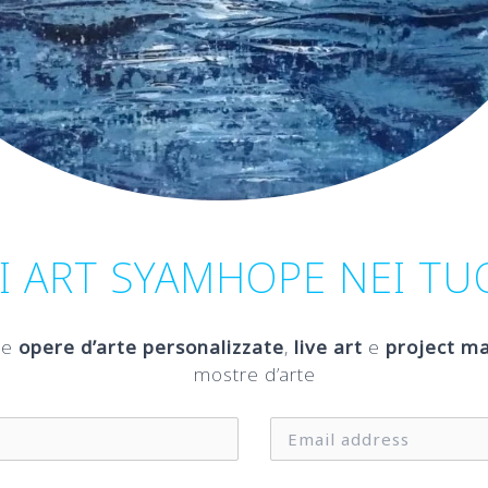
I ART SYAMHOPE NEI TUO
ere
opere d’arte personalizzate
,
live art
e
project 
mostre d’arte