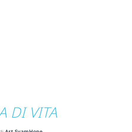
 DI VITA
 di
Art SyamHope
.