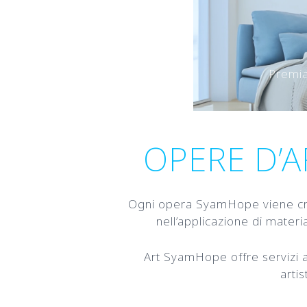
Premia
OPERE D’A
Ogni opera SyamHope viene cr
nell’applicazione di materia
Art SyamHope offre servizi art
arti