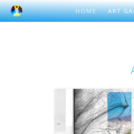
Vai
HOME
ART GA
al
contenuto
110