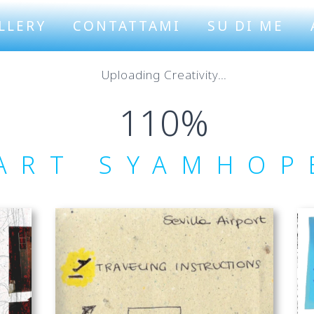
LLERY
CONTATTAMI
SU DI ME
Uploading Creativity…
110%
ART SYAMHOP