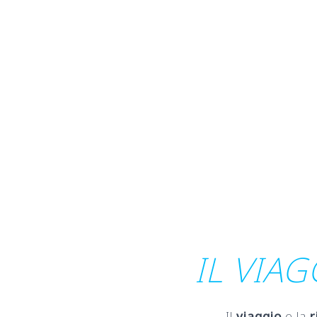
IL VIAG
Il
viaggio
e la