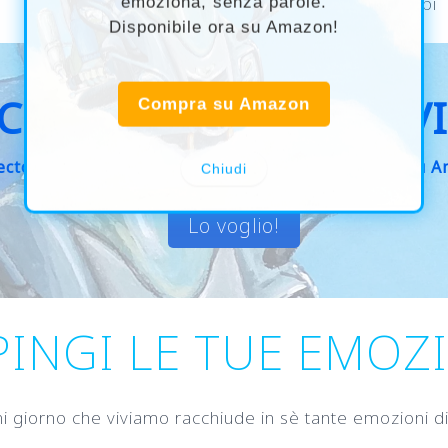
emoziona, senza parole.
Racconta la tua storia con l’arte
: alcuni esempi
Disponibile ora su Amazon!
COPRI L’ULTIMA NOV
Compra su Amazon
ectos Adversos” Silent Book Originale in offerta su 
Chiudi
Lo voglio!
PINGI LE TUE EMOZ
i giorno che viviamo racchiude in sè tante emozioni d