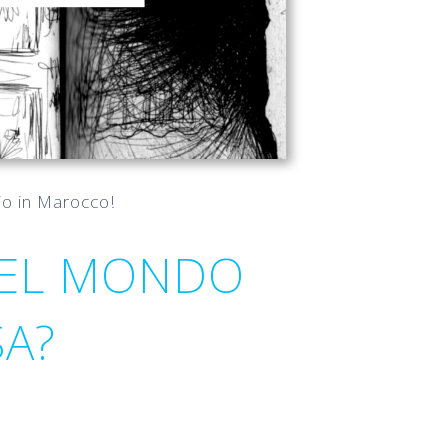
gio in Marocco!
 DEL MONDO
SA?