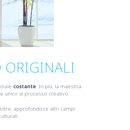
ique 2023
 ORIGINALI
sonale
costante
. In più, la maestria
ore unico al processo creativo.
Inoltre, approfondisce altri campi
ulturali