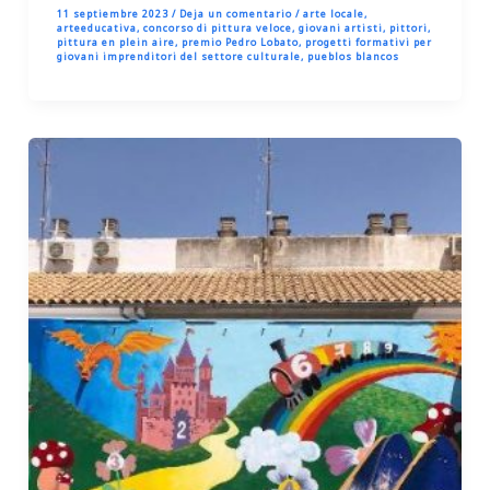
11 septiembre 2023
/
Deja un comentario
/
arte locale
,
arteeducativa
,
concorso di pittura veloce
,
giovani artisti
,
pittori
,
pittura en plein aire
,
premio Pedro Lobato
,
progetti formativi per
giovani imprenditori del settore culturale
,
pueblos blancos