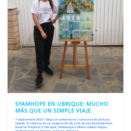
SYAMHOPE EN UBRIQUE: MUCHO
MÁS QUE UN SIMPLE VIAJE
7 septiembre 2023
/
Deja un comentario
/
concurso de pintura
rápida
,
el talento se va
,
exposición de arte Ayuna Kanatkalieva
,
Galería Proyecto 5 Ubrique
,
Homenaje a Pedro Lobato Hoyos
,
performance en directo
,
pintura
,
Ubrique