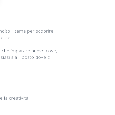
ondito il tema per scoprire
verse.
 anche imparare nuove cose,
asi sia il posto dove ci
?
e la creatività