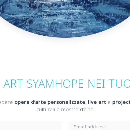
 ART SYAMHOPE NEI TUO
hiedere
opere d’arte personalizzate
,
live art
e
proje
culturali e mostre d’arte