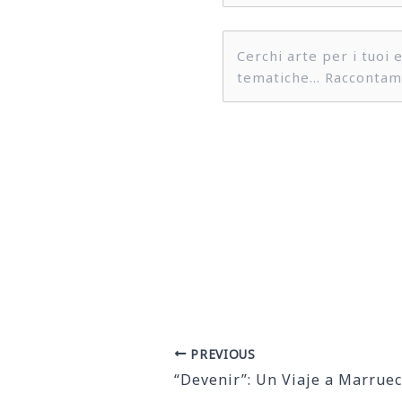
Post
PREVIOUS
navigation
“Devenir”: Un Viaje a Marrue