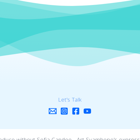
Let's Talk
oduce without Sofia Candeo - Art Syamhope's express