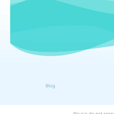
Blog
Please do not repr