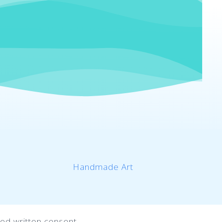
Handmade Art
ed written consent.