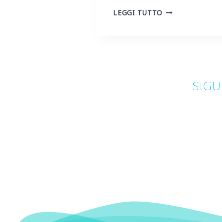
EDUCACIÓN
LEGGI TUTTO
ARTÍSTICA:
EXPLICAR
EL
VIAJE
A
SIGU
LOS
NIÑOS