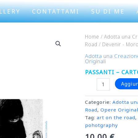
LLERY
CONTATTAMI
SU DI ME
Home
/
Adotta una Cr
Road
/
Devenir - Mor
Adotta una Creazion
Originali
PASSANTI – CAR
Passanti
Aggiun
-
Cartolina
On
Categorie:
Adotta un
The
Road
,
Opere Original
Road
Tag:
art on the road
quantità
pohotgraphy
10,00
€