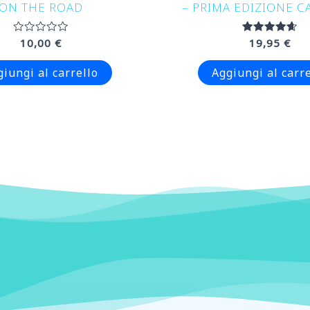
ON THE ROAD
– PRIMA EDIZIONE C
Valutato
10,00
€
Valutato
19,95
€
0
4.67
su
su 5
5
giungi al carrello
Aggiungi al carre