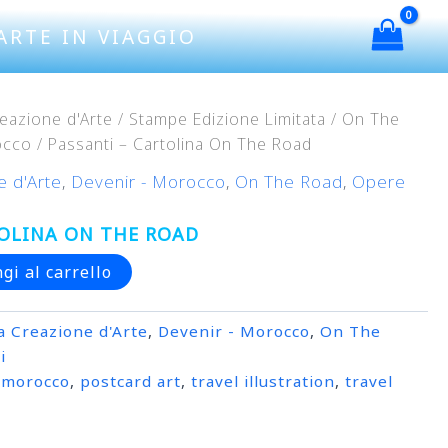
ARTE IN VIAGGIO
eazione d'Arte
/
Stampe Edizione Limitata
/
On The
occo
/ Passanti – Cartolina On The Road
e d'Arte
,
Devenir - Morocco
,
On The Road
,
Opere
TOLINA ON THE ROAD
gi al carrello
a Creazione d'Arte
,
Devenir - Morocco
,
On The
i
,
morocco
,
postcard art
,
travel illustration
,
travel