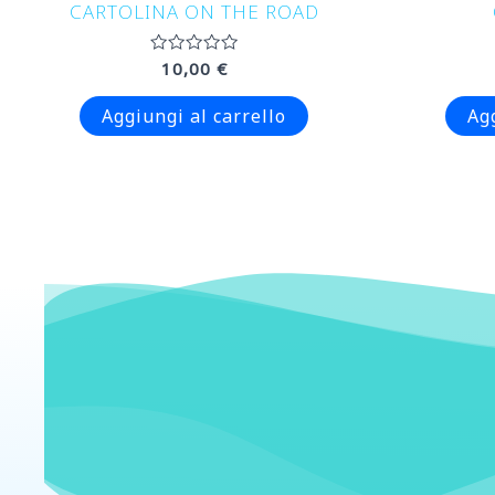
CARTOLINA ON THE ROAD
Valutato
10,00
€
0
su
5
Aggiungi al carrello
Ag