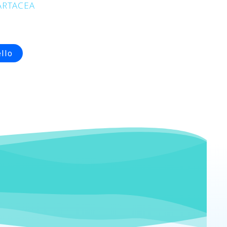
ARTACEA
llo