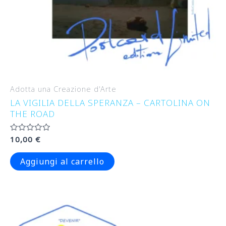
Adotta una Creazione d'Arte
LA VIGILIA DELLA SPERANZA – CARTOLINA ON
THE ROAD
Valutato
10,00
€
0
su
5
Aggiungi al carrello