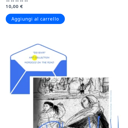
Valutato
10,00
€
0
su
5
Aggiungi al carrello