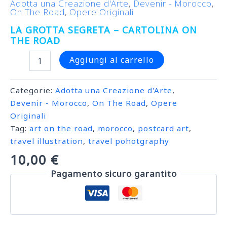
Adotta una Creazione d'Arte
,
Devenir - Morocco
,
On The Road
,
Opere Originali
LA GROTTA SEGRETA – CARTOLINA ON
THE ROAD
La
Aggiungi al carrello
Grotta
segreta
-
Categorie:
Adotta una Creazione d'Arte
,
Cartolina
Devenir - Morocco
,
On The Road
,
Opere
On
Originali
The
Road
Tag:
art on the road
,
morocco
,
postcard art
,
quantità
travel illustration
,
travel pohotgraphy
10,00
€
Pagamento sicuro garantito