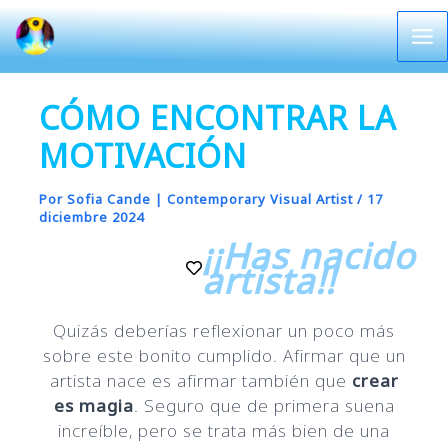
Ir
al
Ma
contenido
Me
CÓMO ENCONTRAR LA
MOTIVACIÓN
Por
Sofia Cande | Contemporary Visual Artist
/
17
diciembre 2024
¡¡Has nacido
artista!!
Quizás deberías reflexionar un poco más
sobre este bonito cumplido. Afirmar que un
artista nace es afirmar también que
crear
es magia
. Seguro que de primera suena
increíble, pero se trata más bien de una