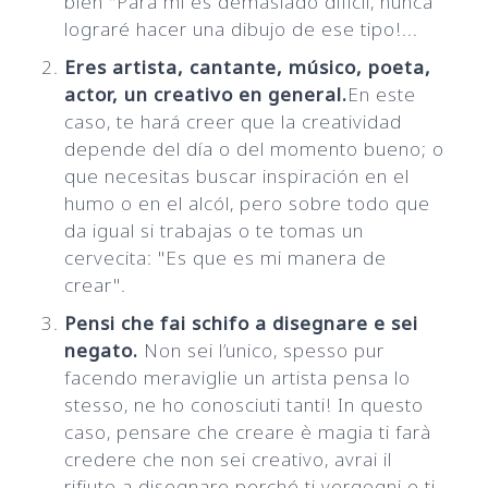
bien "Para mi es demasiado difícil, nunca
lograré hacer una dibujo de ese tipo!...
Eres artista, cantante, músico, poeta,
actor, un creativo en general.
En este
caso, te hará creer que la creatividad
depende del día o del momento bueno; o
que necesitas buscar inspiración en el
humo o en el alcól, pero sobre todo que
da igual si trabajas o te tomas un
cervecita: "Es que es mi manera de
crear".
Pensi che fai schifo a disegnare e sei
negato.
Non sei l’unico, spesso pur
facendo meraviglie un artista pensa lo
stesso, ne ho conosciuti tanti! In questo
caso, pensare che creare è magia ti farà
credere che non sei creativo, avrai il
rifiuto a disegnare perché ti vergogni o ti