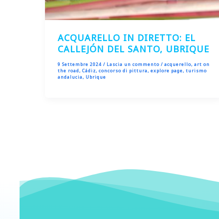
ACQUARELLO IN DIRETTO: EL
CALLEJÓN DEL SANTO, UBRIQUE
9 Settembre 2024
/
Lascia un commento
/
acquerello
,
art on
the road
,
Cádiz
,
concorso di pittura
,
explore page
,
turismo
andalucia
,
Ubrique