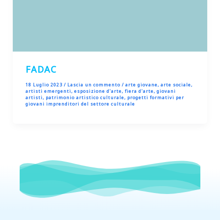
FADAC
18 Luglio 2023
/
Lascia un commento
/
arte giovane
,
arte sociale
,
artisti emergenti
,
esposizione d'arte
,
fiera d'arte
,
giovani
artisti
,
patrimonio artistico culturale
,
progetti formativi per
giovani imprenditori del settore culturale