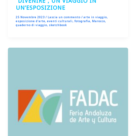
“DIVENIRE”, UN VIAGGIO IN
UN’ESPOSIZIONE
25 Novembre 2023
/
Lascia un commento
/
arte in viaggio
,
esposizione d'arte
,
eventi culturali
,
fotografia
,
Marocco
,
quaderno di viaggio
,
sketchbook