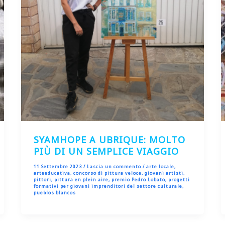
SYAMHOPE A UBRIQUE: MOLTO
PIÙ DI UN SEMPLICE VIAGGIO
11 Settembre 2023
/
Lascia un commento
/
arte locale
,
arteeducativa
,
concorso di pittura veloce
,
giovani artisti
,
pittori
,
pittura en plein aire
,
premio Pedro Lobato
,
progetti
formativi per giovani imprenditori del settore culturale
,
pueblos blancos