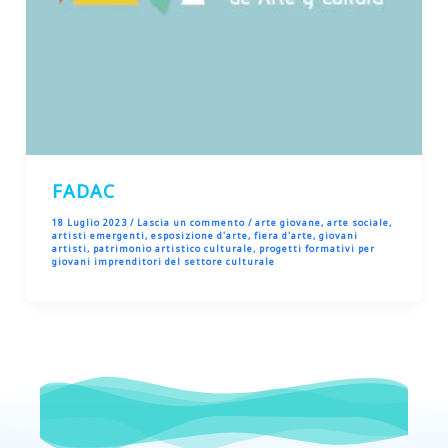
FADAC
18 Luglio 2023
/
Lascia un commento
/
arte giovane
,
arte sociale
,
artisti emergenti
,
esposizione d'arte
,
fiera d'arte
,
giovani
artisti
,
patrimonio artistico culturale
,
progetti formativi per
giovani imprenditori del settore culturale