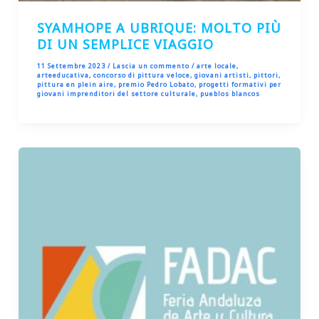
SYAMHOPE A UBRIQUE: MOLTO PIÙ
DI UN SEMPLICE VIAGGIO
11 Settembre 2023
/
Lascia un commento
/
arte locale
,
arteeducativa
,
concorso di pittura veloce
,
giovani artisti
,
pittori
,
pittura en plein aire
,
premio Pedro Lobato
,
progetti formativi per
giovani imprenditori del settore culturale
,
pueblos blancos