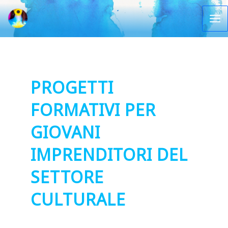
Vai
al
Ma
contenuto
Me
PROGETTI
FORMATIVI PER
GIOVANI
IMPRENDITORI DEL
SETTORE
CULTURALE