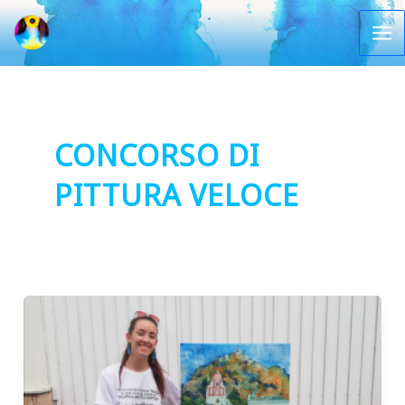
Vai
al
Ma
contenuto
Me
CONCORSO DI
PITTURA VELOCE