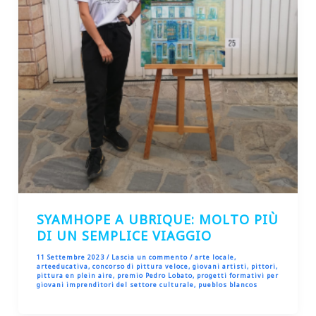
SYAMHOPE A UBRIQUE: MOLTO PIÙ
DI UN SEMPLICE VIAGGIO
11 Settembre 2023
/
Lascia un commento
/
arte locale
,
arteeducativa
,
concorso di pittura veloce
,
giovani artisti
,
pittori
,
pittura en plein aire
,
premio Pedro Lobato
,
progetti formativi per
giovani imprenditori del settore culturale
,
pueblos blancos